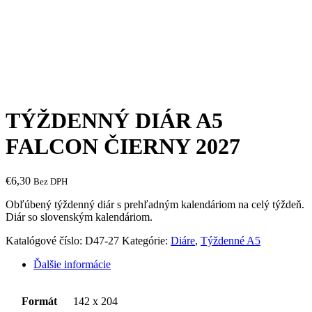
TÝŽDENNÝ DIÁR A5
FALCON ČIERNY 2027
€
6,30
Bez DPH
Obľúbený týždenný diár s prehľadným kalendáriom na celý týždeň.
Diár so slovenským kalendáriom.
Katalógové číslo:
D47-27
Kategórie:
Diáre
,
Týždenné A5
Ďalšie informácie
Formát
142 x 204