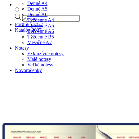
Denné A4
Denné A5
Denné A6
Products
Týždenné A4
search
Portfólio 2027
Týždenné A5
Katalóg 2027
Týždenné A6
Týždenné B5
Mesačné A7
Notesy
Exkluzívne notesy
Malé notesy
Veľké notesy
Novoročenky