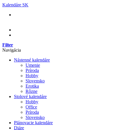
Skip
Kalendáre SK
to
content
Filter
Navigácia
Nástenné kalendáre
Umenie
Príroda
Hobby
Slovensko
Erotika
Rôzne
Stolové kalendáre
Hobby
Office
Príroda
Slovensko
Plánovacie kalendáre
Diáre