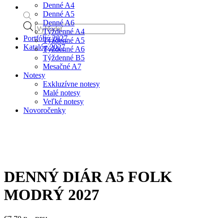
Denné A4
Denné A5
Denné A6
Products
Týždenné A4
search
Portfólio 2027
Týždenné A5
Katalóg 2027
Týždenné A6
Týždenné B5
Mesačné A7
Notesy
Exkluzívne notesy
Malé notesy
Veľké notesy
Novoročenky
DENNÝ DIÁR A5 FOLK
MODRÝ 2027