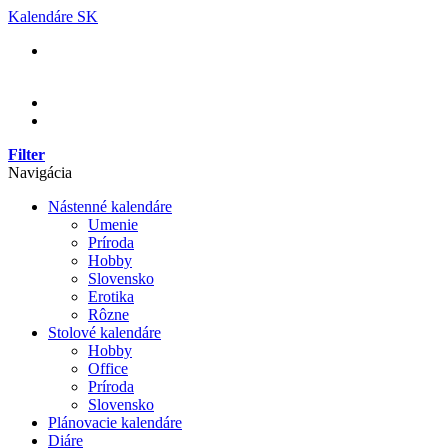
Skip
Kalendáre SK
to
content
Filter
Navigácia
Nástenné kalendáre
Umenie
Príroda
Hobby
Slovensko
Erotika
Rôzne
Stolové kalendáre
Hobby
Office
Príroda
Slovensko
Plánovacie kalendáre
Diáre