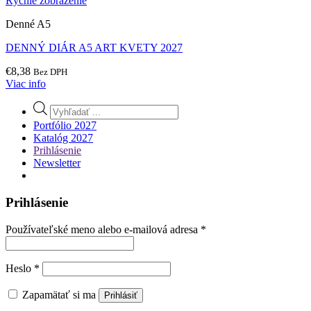
Rýchle zobrazenie
Denné A5
DENNÝ DIÁR A5 ART KVETY 2027
€
8,38
Bez DPH
Viac info
Products
search
Portfólio 2027
Katalóg 2027
Prihlásenie
Newsletter
Prihlásenie
Povinné
Používateľské meno alebo e-mailová adresa
*
Povinné
Heslo
*
Zapamätať si ma
Prihlásiť