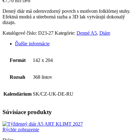
€
7,70
Bez DPH
Denný diár má oderuvzdorný povrch s motívom folklórnej stuhy.
Efektná modrá a stireborná razba a 3D lak vytvárajú dokonalý
dizajn.
Katalógové číslo:
D23-27
Kategórie:
Denné A5
,
Diáre
Ďalšie informácie
Formát
142 x 204
Rozsah
368 listov
Kalendárium
SK/CZ-UK-DE-RU
Súvisiace produkty
Rýchle zobrazenie