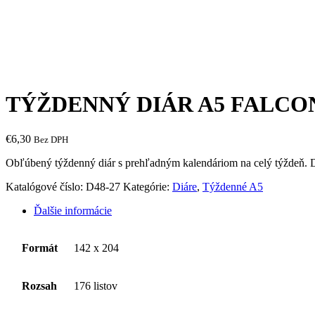
TÝŽDENNÝ DIÁR A5 FALCO
€
6,30
Bez DPH
Obľúbený týždenný diár s prehľadným kalendáriom na celý týždeň. 
Katalógové číslo:
D48-27
Kategórie:
Diáre
,
Týždenné A5
Ďalšie informácie
Formát
142 x 204
Rozsah
176 listov