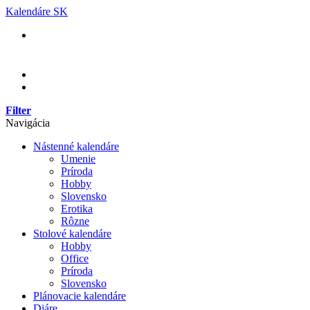
Skip
Kalendáre SK
to
content
Filter
Navigácia
Nástenné kalendáre
Umenie
Príroda
Hobby
Slovensko
Erotika
Rôzne
Stolové kalendáre
Hobby
Office
Príroda
Slovensko
Plánovacie kalendáre
Diáre