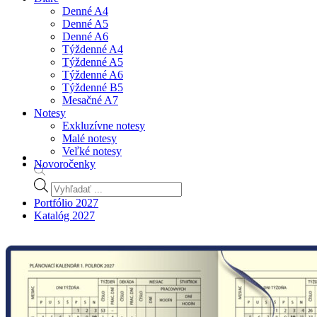
Denné A4
Denné A5
Denné A6
Týždenné A4
Týždenné A5
Týždenné A6
Týždenné B5
Mesačné A7
Notesy
Exkluzívne notesy
Malé notesy
Veľké notesy
Novoročenky
Products
search
Portfólio 2027
Katalóg 2027