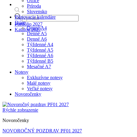
Office
Príroda
Slovensko
Products
Plánovacie kalendáre
search
Diáre
Portfólio 2027
Denné A4
Katalóg 2027
Denné A5
Denné A6
Týždenné A4
Týždenné A5
Týždenné A6
Týždenné B5
Mesačné A7
Notesy
Exkluzívne notesy
Malé notesy
Veľké notesy
Novoročenky
Rýchle zobrazenie
Novoročenky
NOVOROČNÝ POZDRAV PF01 2027