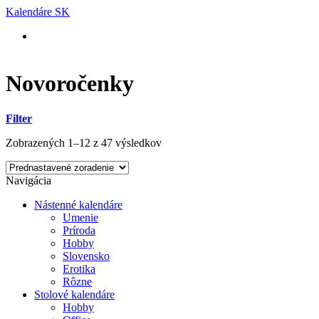
Skip
Kalendáre SK
to
content
Novoročenky
Filter
Zobrazených 1–12 z 47 výsledkov
Navigácia
Nástenné kalendáre
Umenie
Príroda
Hobby
Slovensko
Erotika
Rôzne
Stolové kalendáre
Hobby