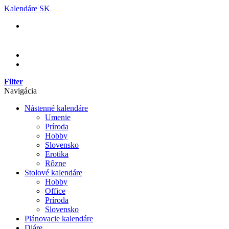
Skip
Kalendáre SK
to
content
Filter
Navigácia
Nástenné kalendáre
Umenie
Príroda
Hobby
Slovensko
Erotika
Rôzne
Stolové kalendáre
Hobby
Office
Príroda
Slovensko
Plánovacie kalendáre
Diáre