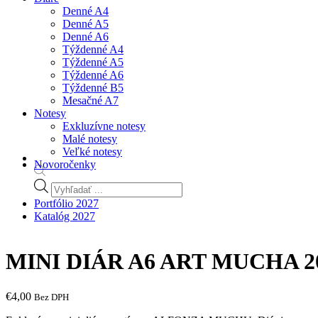
Denné A4
Denné A5
Denné A6
Týždenné A4
Týždenné A5
Týždenné A6
Týždenné B5
Mesačné A7
Notesy
Exkluzívne notesy
Malé notesy
Veľké notesy
Novoročenky
Products
search
Portfólio 2027
Katalóg 2027
MINI DIÁR A6 ART MUCHA 2
€
4,00
Bez DPH