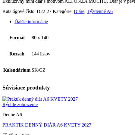
Exkluzívny mini diár s motívom ALFONZA MUCHU. Diár je v pevnej
Katalógové číslo:
D22-27
Kategórie:
Diáre
,
Týždenné A6
Ďalšie informácie
Formát
80 x 140
Rozsah
144 listov
Kalendárium
SK/CZ
Súvisiace produkty
Rýchle zobrazenie
Denné A6
PRAKTIK DENNÝ DIÁR A6 KVETY 2027