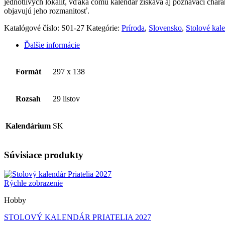
jednotlivých lokalít, vďaka čomu kalendár získava aj poznávací chara
objavujú jeho rozmanitosť.
Katalógové číslo:
S01-27
Kategórie:
Príroda
,
Slovensko
,
Stolové kal
Ďalšie informácie
Formát
297 x 138
Rozsah
29 listov
Kalendárium
SK
Súvisiace produkty
Rýchle zobrazenie
Hobby
STOLOVÝ KALENDÁR PRIATELIA 2027