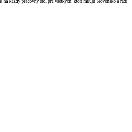
k na každý pracovný stôl pre všetkých, ktorí milujú Slovensko a radi