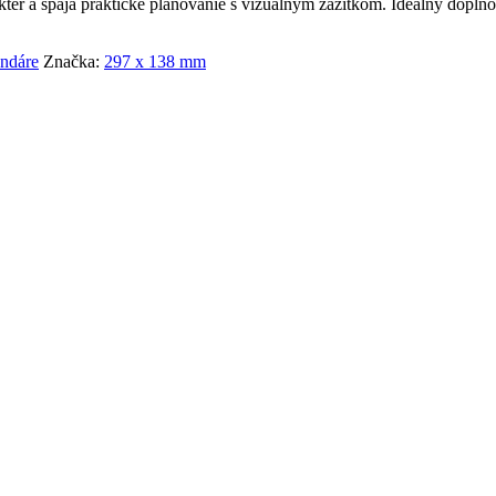
kter a spája praktické plánovanie s vizuálnym zážitkom. Ideálny doplno
endáre
Značka:
297 x 138 mm