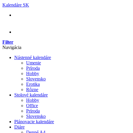
Skip
Kalendáre SK
to
content
Filter
Navigácia
Nástenné kalendáre
Umenie
Príroda
Hobby
Slovensko
Erotika
Rôzne
Stolové kalendáre
Hobby
Office
Príroda
Slovensko
Plánovacie kalendáre
Diáre
Denné A4