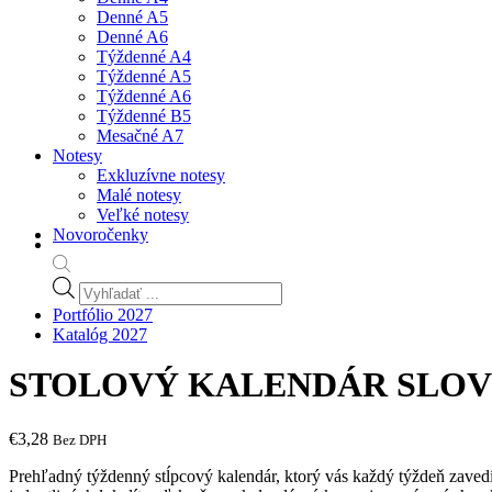
Denné A5
Denné A6
Týždenné A4
Týždenné A5
Týždenné A6
Týždenné B5
Mesačné A7
Notesy
Exkluzívne notesy
Malé notesy
Veľké notesy
Novoročenky
Products
search
Portfólio 2027
Katalóg 2027
STOLOVÝ KALENDÁR SLOV
€
3,28
Bez DPH
Prehľadný týždenný stĺpcový kalendár, ktorý vás každý týždeň zavedi