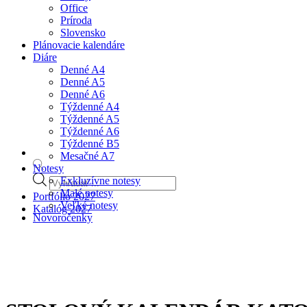
Office
Príroda
Slovensko
Plánovacie kalendáre
Diáre
Denné A4
Denné A5
Denné A6
Týždenné A4
Týždenné A5
Týždenné A6
Týždenné B5
Mesačné A7
Notesy
Products
Exkluzívne notesy
search
Malé notesy
Portfólio 2027
Veľké notesy
Katalóg 2027
Novoročenky