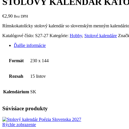
STOLOVÝ KALENDÁR KATOL
€
2,90
Bez DPH
Rímskokatolícky stolový kalendár so slovenským menným kalendário
Katalógové číslo:
S27-27
Kategórie:
Hobby
,
Stolové kalendáre
Znač
Ďalšie informácie
Formát
230 x 144
Rozsah
15 listov
Kalendárium
SK
Súvisiace produkty
Rýchle zobrazenie