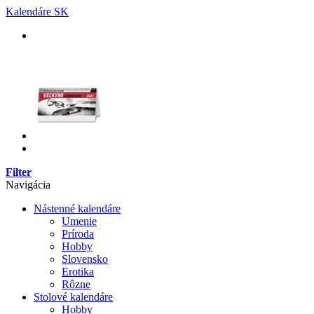
Skip
Kalendáre SK
to
content
Filter
Navigácia
Nástenné kalendáre
Umenie
Príroda
Hobby
Slovensko
Erotika
Rôzne
Stolové kalendáre
Hobby