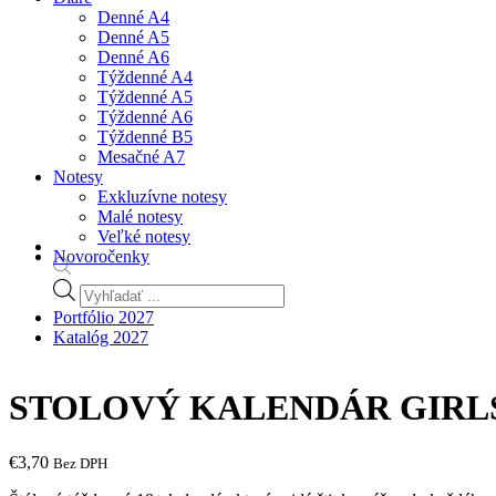
Denné A4
Denné A5
Denné A6
Týždenné A4
Týždenné A5
Týždenné A6
Týždenné B5
Mesačné A7
Notesy
Exkluzívne notesy
Malé notesy
Veľké notesy
Novoročenky
Products
search
Portfólio 2027
Katalóg 2027
STOLOVÝ KALENDÁR GIRLS
€
3,70
Bez DPH