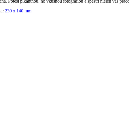
a. Poteší pikantnou, no vkusnou fotografiou a spestrí nielen váš pracov
ka:
230 x 140 mm