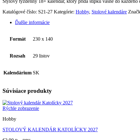
Štýlový týždenný 18+ kalendár, ktorý pridá štipku vášne do každého dň
Katalógové číslo:
S21-27
Kategórie:
Hobby
,
Stolové kalendáre
Znač
Ďalšie informácie
Formát
230 x 140
Rozsah
29 listov
Kalendárium
SK
Súvisiace produkty
Rýchle zobrazenie
Hobby
STOLOVÝ KALENDÁR KATOLÍCKY 2027