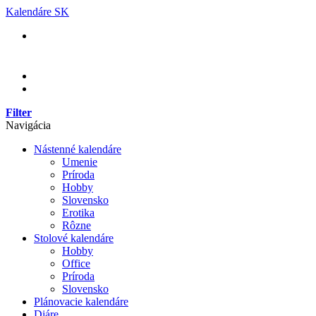
Skip
Kalendáre SK
to
content
Filter
Navigácia
Nástenné kalendáre
Umenie
Príroda
Hobby
Slovensko
Erotika
Rôzne
Stolové kalendáre
Hobby
Office
Príroda
Slovensko
Plánovacie kalendáre
Diáre