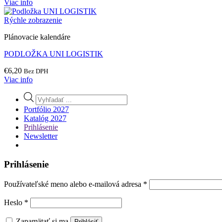
Viac info
Rýchle zobrazenie
Plánovacie kalendáre
PODLOŽKA UNI LOGISTIK
€
6,20
Bez DPH
Viac info
Products
search
Portfólio 2027
Katalóg 2027
Prihlásenie
Newsletter
Prihlásenie
Povinné
Používateľské meno alebo e-mailová adresa
*
Povinné
Heslo
*
Zapamätať si ma
Prihlásiť