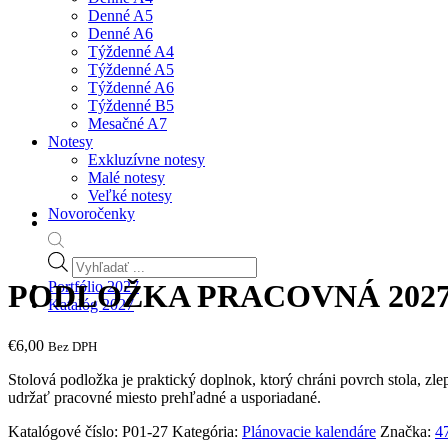
Denné A5
Denné A6
Týždenné A4
Týždenné A5
Týždenné A6
Týždenné B5
Mesačné A7
Notesy
Exkluzívne notesy
Malé notesy
Veľké notesy
Novoročenky
Products
search
Portfólio 2027
PODLOŽKA PRACOVNÁ 202
Katalóg 2027
€
6,00
Bez DPH
Stolová podložka je praktický doplnok, ktorý chráni povrch stola, zl
udržať pracovné miesto prehľadné a usporiadané.
Katalógové číslo:
P01-27
Kategória:
Plánovacie kalendáre
Značka:
4