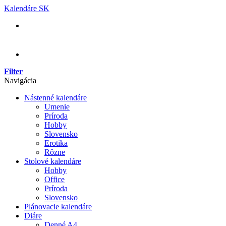
Skip
Kalendáre SK
to
content
Filter
Navigácia
Nástenné kalendáre
Umenie
Príroda
Hobby
Slovensko
Erotika
Rôzne
Stolové kalendáre
Hobby
Office
Príroda
Slovensko
Plánovacie kalendáre
Diáre
Denné A4