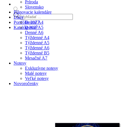
Príroda
Slovensko
Plánovacie kalendáre
Products
Diáre
search
Portfólio 2027
Denné A4
Katalóg 2027
Denné A5
Denné A6
Týždenné A4
Týždenné A5
Týždenné A6
Týždenné B5
Mesačné A7
Notesy
Exkluzívne notesy
Malé notesy
Veľké notesy
Novoročenky