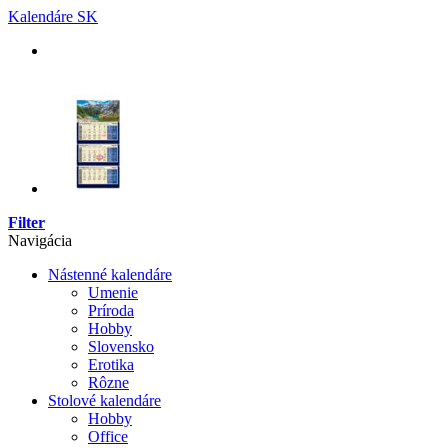
Skip
Kalendáre SK
to
content
Filter
Navigácia
Nástenné kalendáre
Umenie
Príroda
Hobby
Slovensko
Erotika
Rôzne
Stolové kalendáre
Hobby
Office