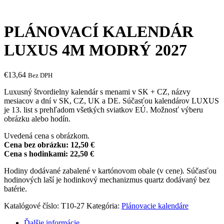
PLÁNOVACÍ KALENDÁR
LUXUS 4M MODRÝ 2027
€
13,64
Bez DPH
Luxusný štvordielny kalendár s menami v SK + CZ, názvy
mesiacov a dní v SK, CZ, UK a DE. Súčasťou kalendárov LUXUS
je 13. list s prehľadom všetkých sviatkov EÚ. Možnosť výberu
obrázku alebo hodín.
Uvedená cena s obrázkom.
Cena bez obrázku: 12,50 €
Cena s hodinkami: 22,50 €
Hodiny dodávané zabalené v kartónovom obale (v cene). Súčasťou
hodinových laší je hodinkový mechanizmus quartz dodávaný bez
batérie.
Katalógové číslo:
T10-27
Kategória:
Plánovacie kalendáre
Ďalšie informácie