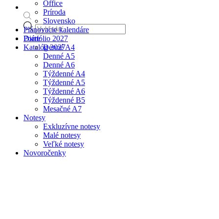
Office
Príroda
Slovensko
Products
Plánovacie kalendáre
search
Portfólio 2027
Diáre
Katalóg 2027
Denné A4
Denné A5
Denné A6
Týždenné A4
Týždenné A5
Týždenné A6
Týždenné B5
Mesačné A7
Notesy
Exkluzívne notesy
Malé notesy
Veľké notesy
Novoročenky