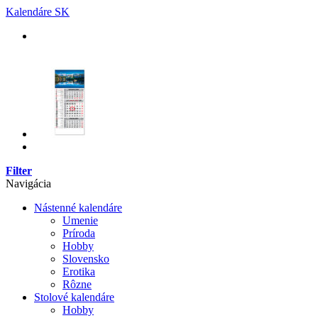
Skip
Kalendáre SK
to
content
Filter
Navigácia
Nástenné kalendáre
Umenie
Príroda
Hobby
Slovensko
Erotika
Rôzne
Stolové kalendáre
Hobby