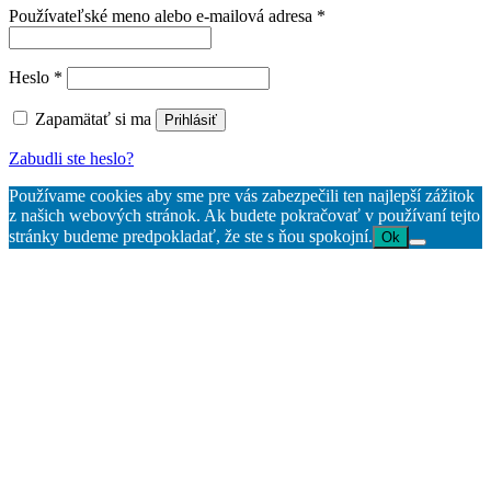
Povinné
Používateľské meno alebo e-mailová adresa
*
Povinné
Heslo
*
Zapamätať si ma
Prihlásiť
Zabudli ste heslo?
Používame cookies aby sme pre vás zabezpečili ten najlepší zážitok
z našich webových stránok. Ak budete pokračovať v používaní tejto
stránky budeme predpokladať, že ste s ňou spokojní.
Ok