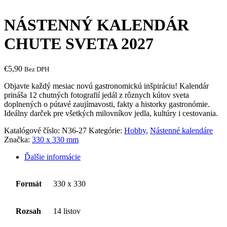
NÁSTENNÝ KALENDÁR
CHUTE SVETA 2027
€
5,90
Bez DPH
Objavte každý mesiac novú gastronomickú inšpiráciu! Kalendár
prináša 12 chutných fotografií jedál z rôznych kútov sveta
doplnených o pútavé zaujímavosti, fakty a historky gastronómie.
Ideálny darček pre všetkých milovníkov jedla, kultúry i cestovania.
Katalógové číslo:
N36-27
Kategórie:
Hobby
,
Nástenné kalendáre
Značka:
330 x 330 mm
Ďalšie informácie
Formát
330 x 330
Rozsah
14 listov