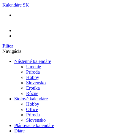
Skip
Kalendáre SK
to
content
Filter
Navigácia
Nástenné kalendáre
Umenie
Príroda
Hobby
Slovensko
Erotika
Rôzne
Stolové kalendáre
Hobby
Office
Príroda
Slovensko
Plánovacie kalendáre
Diáre