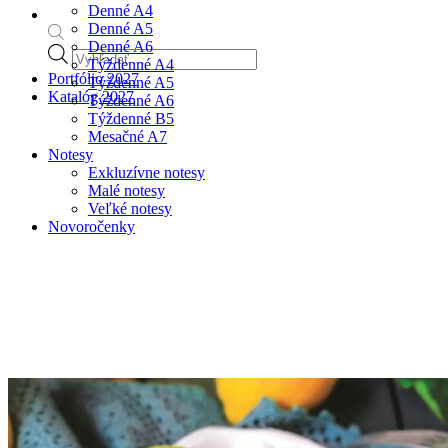
Denné A4
Denné A5
Denné A6
Products
Týždenné A4
search
Portfólio 2027
Týždenné A5
Katalóg 2027
Týždenné A6
Týždenné B5
Mesačné A7
Notesy
Exkluzívne notesy
Malé notesy
Veľké notesy
Novoročenky