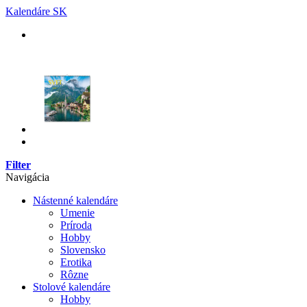
Skip
Kalendáre SK
to
content
Filter
Navigácia
Nástenné kalendáre
Umenie
Príroda
Hobby
Slovensko
Erotika
Rôzne
Stolové kalendáre
Hobby