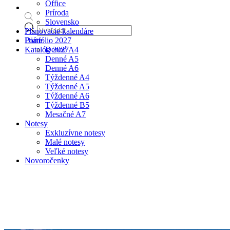
Office
Príroda
Slovensko
Products
Plánovacie kalendáre
search
Portfólio 2027
Diáre
Katalóg 2027
Denné A4
Denné A5
Denné A6
Týždenné A4
Týždenné A5
Týždenné A6
Týždenné B5
Mesačné A7
Notesy
Exkluzívne notesy
Malé notesy
Veľké notesy
Novoročenky