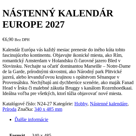
NÁSTENNÝ KALENDÁR
EUROPE 2027
€
6,90
Bez DPH
Kalendár Európa vás každý mesiac prenesie do iného kúta tohto
fascinujúceho kontinentu. Objavujte ikonické miesta, ako Rím,
romantický Amsterdam v Holandsku či čarovné jazero Bled v
Slovinsku. Nechajte sa očariť dominantou Marseille – Notre-Dame
de la Garde, prírodnými skvostmi, ako Národný park Plitvické
jazerá, alebo levanduľovou krajinou s opátstvom Sénanque v
Provensálsku. Nechýbajú ani dychberúce scenérie, ako maják Fanad
Head v Írsku či malebné zákutia Bruggy s kanálom Rozenhoedkaai.
Ideálna voľba pre všetkých, ktorí túžia objavovať nové miesta.
Katalógové číslo:
N24-27
Kategórie:
Hobby
,
Nástenné kalendáre
,
Príroda
Značka:
340 x 485 mm
Ďalšie informácie
Formát
340 x 485