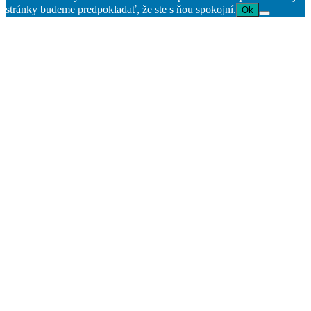
stránky budeme predpokladať, že ste s ňou spokojní.
Ok