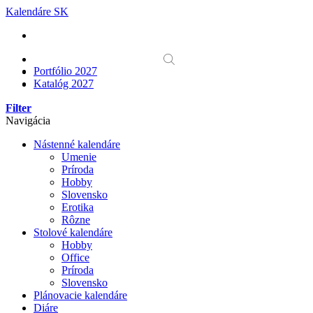
Skip
Kalendáre SK
to
content
Portfólio 2027
Katalóg 2027
Filter
Navigácia
Nástenné kalendáre
Umenie
Príroda
Hobby
Slovensko
Erotika
Rôzne
Stolové kalendáre
Hobby
Office
Príroda
Slovensko
Plánovacie kalendáre
Diáre