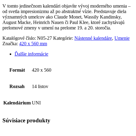
V tomto jedinečnom kalendári objavíte vývoj moderného umenia –
od svetla impresionizmu až po abstraktné vízie. Predstavuje diela
významných umelcov ako Claude Monet, Wassily Kandinsky,
August Macke, Heinrich Nauen či Paul Klee, ktoré zachytávajú
prelomové zmeny v umení na prelome 19. a 20. storočia.
Katalógové číslo:
N05-27
Kategórie:
Nástenné kalendáre
,
Umenie
Značka:
420 x 560 mm
Ďalšie informácie
Formát
420 x 560
Rozsah
14 listov
Kalendárium
UNI
Súvisiace produkty