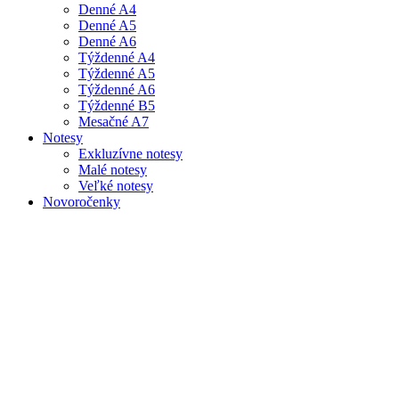
Denné A4
Denné A5
Denné A6
Týždenné A4
Týždenné A5
Týždenné A6
Týždenné B5
Mesačné A7
Notesy
Exkluzívne notesy
Malé notesy
Veľké notesy
Novoročenky