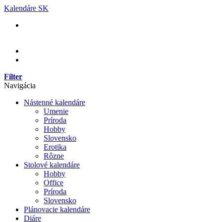
Skip
Kalendáre SK
to
content
Filter
Navigácia
Nástenné kalendáre
Umenie
Príroda
Hobby
Slovensko
Erotika
Rôzne
Stolové kalendáre
Hobby
Office
Príroda
Slovensko
Plánovacie kalendáre
Diáre