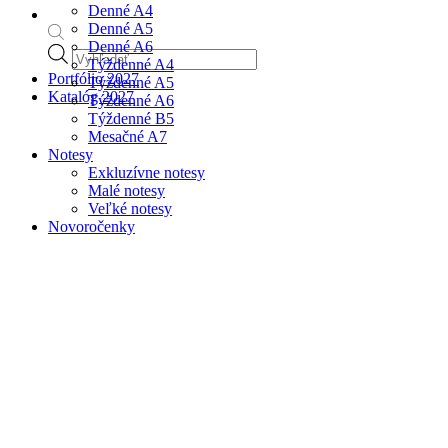
Denné A4
Denné A5
Denné A6
Products
Týždenné A4
search
Portfólio 2027
Týždenné A5
Katalóg 2027
Týždenné A6
Týždenné B5
Mesačné A7
Notesy
Exkluzívne notesy
Malé notesy
Veľké notesy
Novoročenky