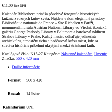
€
11,00
Bez DPH
Kalendár Bibliotheca prináša pôsobivé fotografie historických
knižníc z rôznych kútov sveta. Nájdete v ňom elegantné priestory
Bibliothèque nationale de France – Site Richelieu v Paríži,
monumentálnu sálu Austrian National Library vo Viedni, ikonickú
galériu George Peabody Library v Baltimore a barokovú nádheru
Strahov Library v Prahe. Každý mesiac odhaľuje jedinečnú
architektúru, atmosféru ticha a nadčasovú krásu miest, kde sa
stretáva história s príbehmi ukrytými medzi stránkami kníh.
Katalógové číslo:
N15-27
Kategórie:
Nástenné kalendáre
,
Umenie
Značka:
560 x 420 mm
Ďalšie informácie
Formát
560 x 420
Rozsah
14 listov
Kalendárium
UNI