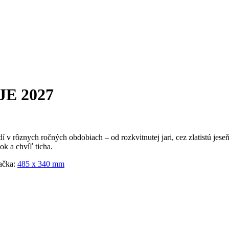
E 2027
 v rôznych ročných obdobiach – od rozkvitnutej jari, cez zlatistú jes
k a chvíľ ticha.
ačka:
485 x 340 mm