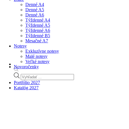
Denné A4
Denné A5
Denné A6
Týždenné A4
Týždenné A5
Týždenné A6
Týždenné B5
Mesačné A7
Notesy
Exkluzívne notesy
Malé notesy
Veľké notesy
Novoročenky
Products
search
Portfólio 2027
Katalóg 2027