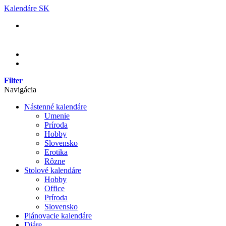
Skip
Kalendáre SK
to
content
Filter
Navigácia
Nástenné kalendáre
Umenie
Príroda
Hobby
Slovensko
Erotika
Rôzne
Stolové kalendáre
Hobby
Office
Príroda
Slovensko
Plánovacie kalendáre
Diáre