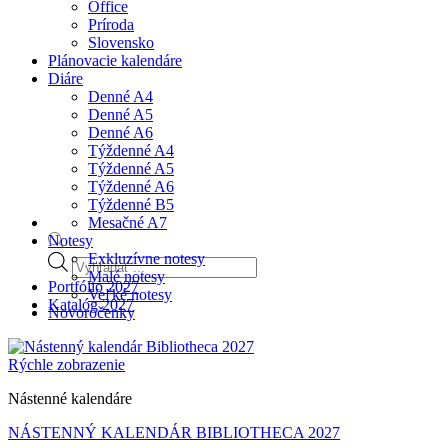
Office
Príroda
Slovensko
Plánovacie kalendáre
Diáre
Denné A4
Denné A5
Denné A6
Týždenné A4
Týždenné A5
Týždenné A6
Týždenné B5
Mesačné A7
Notesy
Exkluzívne notesy
Products
Malé notesy
search
Portfólio 2027
Veľké notesy
Katalóg 2027
Novoročenky
Rýchle zobrazenie
Nástenné kalendáre
NÁSTENNÝ KALENDÁR BIBLIOTHECA 2027