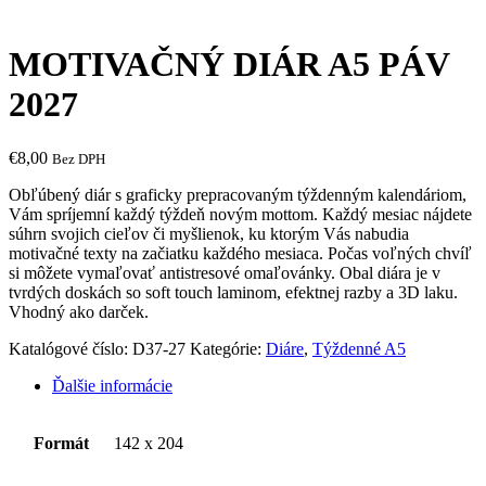
MOTIVAČNÝ DIÁR A5 PÁV
2027
€
8,00
Bez DPH
Obľúbený diár s graficky prepracovaným týždenným kalendáriom,
Vám spríjemní každý týždeň novým mottom. Každý mesiac nájdete
súhrn svojich cieľov či myšlienok, ku ktorým Vás nabudia
motivačné texty na začiatku každého mesiaca. Počas voľných chvíľ
si môžete vymaľovať antistresové omaľovánky. Obal diára je v
tvrdých doskách so soft touch laminom, efektnej razby a 3D laku.
Vhodný ako darček.
Katalógové číslo:
D37-27
Kategórie:
Diáre
,
Týždenné A5
Ďalšie informácie
Formát
142 x 204