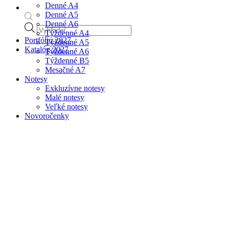
Denné A4
Denné A5
Denné A6
Products
Týždenné A4
search
Portfólio 2027
Týždenné A5
Katalóg 2027
Týždenné A6
Týždenné B5
Mesačné A7
Notesy
Exkluzívne notesy
Malé notesy
Veľké notesy
Novoročenky