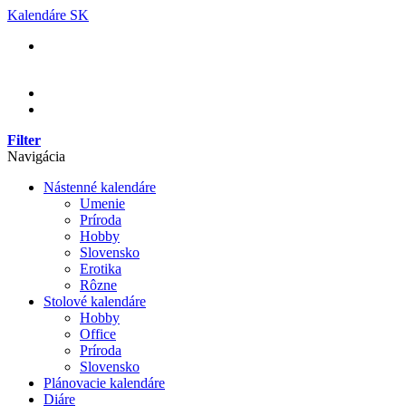
Skip
Kalendáre SK
to
content
Filter
Navigácia
Nástenné kalendáre
Umenie
Príroda
Hobby
Slovensko
Erotika
Rôzne
Stolové kalendáre
Hobby
Office
Príroda
Slovensko
Plánovacie kalendáre
Diáre