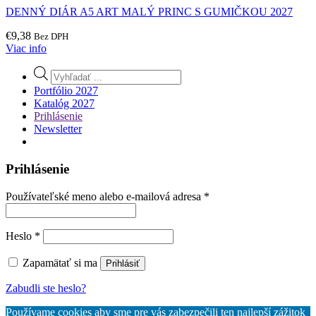
DENNÝ DIÁR A5 ART MALÝ PRINC S GUMIČKOU 2027
€
9,38
Bez DPH
Viac info
Products
search
Portfólio 2027
Katalóg 2027
Prihlásenie
Newsletter
Prihlásenie
Povinné
Používateľské meno alebo e-mailová adresa
*
Povinné
Heslo
*
Zapamätať si ma
Prihlásiť
Zabudli ste heslo?
Používame cookies aby sme pre vás zabezpečili ten najlepší zážitok