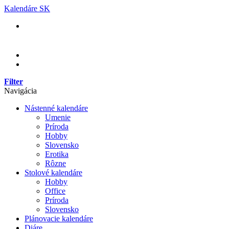
Skip
Kalendáre SK
to
content
Filter
Navigácia
Nástenné kalendáre
Umenie
Príroda
Hobby
Slovensko
Erotika
Rôzne
Stolové kalendáre
Hobby
Office
Príroda
Slovensko
Plánovacie kalendáre
Diáre