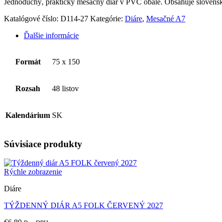
Jednoduchý, praktický mesačný diár v PVC obale. Obsahuje slovens
Katalógové číslo:
D114-27
Kategórie:
Diáre
,
Mesačné A7
Ďalšie informácie
Formát
75 x 150
Rozsah
48 listov
Kalendárium
SK
Súvisiace produkty
Rýchle zobrazenie
Diáre
TÝŽDENNÝ DIÁR A5 FOLK ČERVENÝ 2027