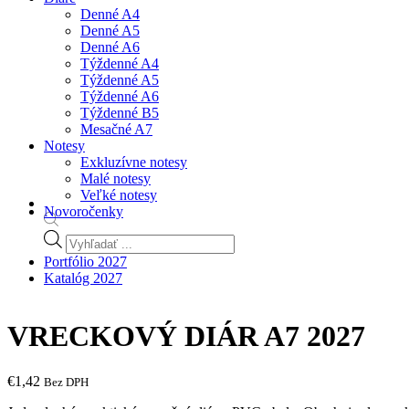
Denné A4
Denné A5
Denné A6
Týždenné A4
Týždenné A5
Týždenné A6
Týždenné B5
Mesačné A7
Notesy
Exkluzívne notesy
Malé notesy
Veľké notesy
Novoročenky
Products
search
Portfólio 2027
Katalóg 2027
VRECKOVÝ DIÁR A7 2027
€
1,42
Bez DPH