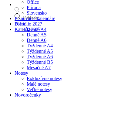
Office
Príroda
Slovensko
Products
Plánovacie kalendáre
search
Portfólio 2027
Diáre
Katalóg 2027
Denné A4
Denné A5
Denné A6
Týždenné A4
Týždenné A5
Týždenné A6
Týždenné B5
Mesačné A7
Notesy
Exkluzívne notesy
Malé notesy
Veľké notesy
Novoročenky