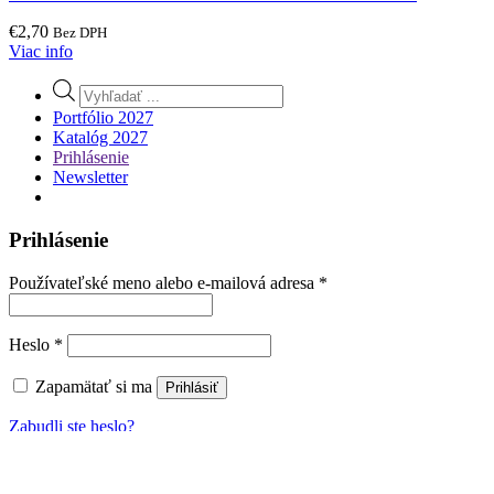
€
2,70
Bez DPH
Viac info
Products
search
Portfólio 2027
Katalóg 2027
Prihlásenie
Newsletter
Prihlásenie
Povinné
Používateľské meno alebo e-mailová adresa
*
Povinné
Heslo
*
Zapamätať si ma
Prihlásiť
Zabudli ste heslo?
Používame cookies aby sme pre vás zabezpečili ten najlepší zážitok
z našich webových stránok. Ak budete pokračovať v používaní tejto