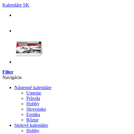
Skip
Kalendáre SK
to
content
Filter
Navigácia
Nástenné kalendáre
Umenie
Príroda
Hobby
Slovensko
Erotika
Rôzne
Stolové kalendáre
Hobby