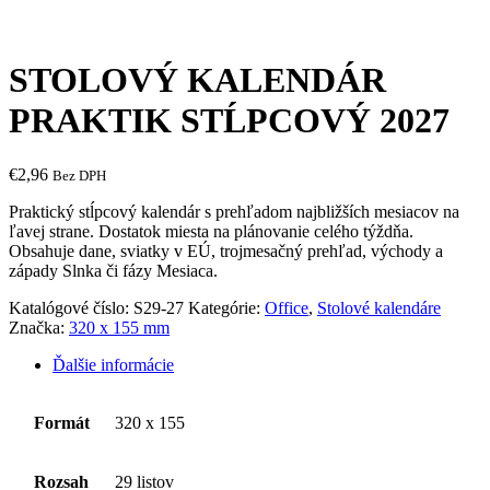
STOLOVÝ KALENDÁR
PRAKTIK STĹPCOVÝ 2027
€
2,96
Bez DPH
Praktický stĺpcový kalendár s prehľadom najbližších mesiacov na
ľavej strane. Dostatok miesta na plánovanie celého týždňa.
Obsahuje dane, sviatky v EÚ, trojmesačný prehľad, východy a
západy Slnka či fázy Mesiaca.
Katalógové číslo:
S29-27
Kategórie:
Office
,
Stolové kalendáre
Značka:
320 x 155 mm
Ďalšie informácie
Formát
320 x 155
Rozsah
29 listov