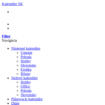
Skip
Kalendáre SK
to
content
Filter
Navigácia
Nástenné kalendáre
Umenie
Príroda
Hobby
Slovensko
Erotika
Rôzne
Stolové kalendáre
Hobby
Office
Príroda
Slovensko
Plánovacie kalendáre
Diáre