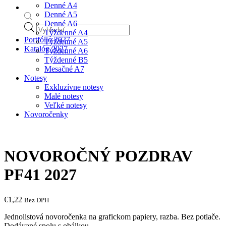
Denné A4
Denné A5
Denné A6
Products
Týždenné A4
search
Portfólio 2027
Týždenné A5
Katalóg 2027
Týždenné A6
Týždenné B5
Mesačné A7
Notesy
Exkluzívne notesy
Malé notesy
Veľké notesy
Novoročenky
NOVOROČNÝ POZDRAV
PF41 2027
€
1,22
Bez DPH
Jednolistová novoročenka na grafickom papiery, razba. Bez potlače.
Dodávané spolu s obálkou.