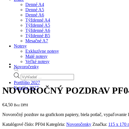
Denné A4
Denné A5
Denné A6
Týždenné A4
Týždenné A5
Týždenné A6
Týždenné B5
Mesačné A7
Notesy
Exkluzívne notesy
Malé notesy
Veľké notesy
Novoročenky
Products
search
Portfólio 2027
Katalóg 2027
NOVOROČNÝ POZDRAV PF04
€
4,50
Bez DPH
Novoročný pozdrav na grafickom papiery, biela potlač, vypaľovanie l
Katalógové číslo:
PF04
Kategória:
Novoročenky
Značka:
115 x 170