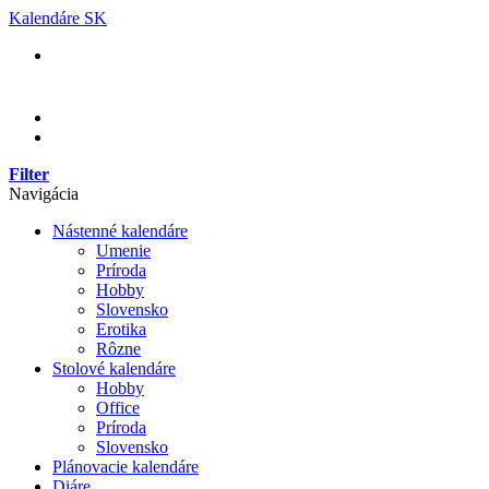
Skip
Kalendáre SK
to
content
Filter
Navigácia
Nástenné kalendáre
Umenie
Príroda
Hobby
Slovensko
Erotika
Rôzne
Stolové kalendáre
Hobby
Office
Príroda
Slovensko
Plánovacie kalendáre
Diáre