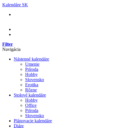
Skip
Kalendáre SK
to
content
Filter
Navigácia
Nástenné kalendáre
Umenie
Príroda
Hobby
Slovensko
Erotika
Rôzne
Stolové kalendáre
Hobby
Office
Príroda
Slovensko
Plánovacie kalendáre
Diáre