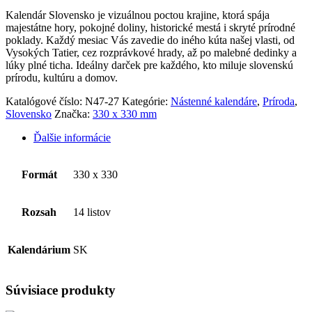
Kalendár Slovensko je vizuálnou poctou krajine, ktorá spája
majestátne hory, pokojné doliny, historické mestá i skryté prírodné
poklady. Každý mesiac Vás zavedie do iného kúta našej vlasti, od
Vysokých Tatier, cez rozprávkové hrady, až po malebné dedinky a
lúky plné ticha. Ideálny darček pre každého, kto miluje slovenskú
prírodu, kultúru a domov.
Katalógové číslo:
N47-27
Kategórie:
Nástenné kalendáre
,
Príroda
,
Slovensko
Značka:
330 x 330 mm
Ďalšie informácie
Formát
330 x 330
Rozsah
14 listov
Kalendárium
SK
Súvisiace produkty