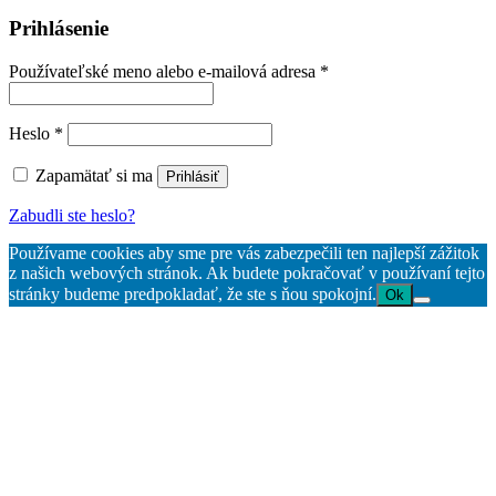
Prihlásenie
Povinné
Používateľské meno alebo e-mailová adresa
*
Povinné
Heslo
*
Zapamätať si ma
Prihlásiť
Zabudli ste heslo?
Používame cookies aby sme pre vás zabezpečili ten najlepší zážitok
z našich webových stránok. Ak budete pokračovať v používaní tejto
stránky budeme predpokladať, že ste s ňou spokojní.
Ok