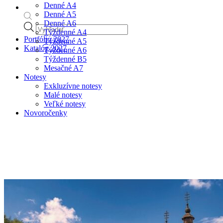
Denné A4
Denné A5
Denné A6
Products
Týždenné A4
search
Portfólio 2027
Týždenné A5
Katalóg 2027
Týždenné A6
Týždenné B5
Mesačné A7
Notesy
Exkluzívne notesy
Malé notesy
Veľké notesy
Novoročenky