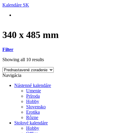
Skip
Kalendáre SK
to
content
340 x 485 mm
Filter
Showing all 10 results
Navigácia
Nástenné kalendáre
Umenie
Príroda
Hobby
Slovensko
Erotika
Rôzne
Stolové kalendáre
Hobby