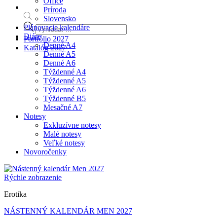
Office
Príroda
Slovensko
Products
Plánovacie kalendáre
search
Diáre
Portfólio 2027
Denné A4
Katalóg 2027
Denné A5
Denné A6
Týždenné A4
Týždenné A5
Týždenné A6
Týždenné B5
Mesačné A7
Notesy
Exkluzívne notesy
Malé notesy
Veľké notesy
Novoročenky
Rýchle zobrazenie
Erotika
NÁSTENNÝ KALENDÁR MEN 2027