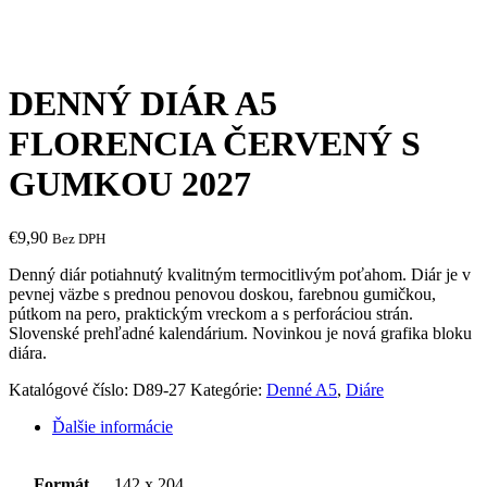
DENNÝ DIÁR A5
FLORENCIA ČERVENÝ S
GUMKOU 2027
€
9,90
Bez DPH
Denný diár potiahnutý kvalitným termocitlivým poťahom. Diár je v
pevnej väzbe s prednou penovou doskou, farebnou gumičkou,
pútkom na pero, praktickým vreckom a s perforáciou strán.
Slovenské prehľadné kalendárium. Novinkou je nová grafika bloku
diára.
Katalógové číslo:
D89-27
Kategórie:
Denné A5
,
Diáre
Ďalšie informácie
Formát
142 x 204