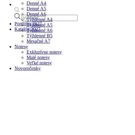
Denné A4
Denné A5
Denné A6
Products
Týždenné A4
search
Portfólio 2027
Týždenné A5
Katalóg 2027
Týždenné A6
Týždenné B5
Mesačné A7
Notesy
Exkluzívne notesy
Malé notesy
Veľké notesy
Novoročenky