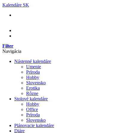
Skip
Kalendáre SK
to
content
Filter
Navigácia
Nástenné kalendáre
Umenie
Príroda
Hobby
Slovensko
Erotika
Rôzne
Stolové kalendáre
Hobby
Office
Príroda
Slovensko
Plánovacie kalendáre
Diáre