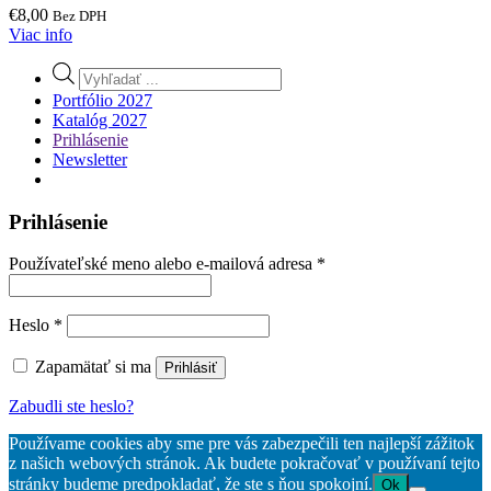
€
8,00
Bez DPH
Viac info
Products
search
Portfólio 2027
Katalóg 2027
Prihlásenie
Newsletter
Prihlásenie
Povinné
Používateľské meno alebo e-mailová adresa
*
Povinné
Heslo
*
Zapamätať si ma
Prihlásiť
Zabudli ste heslo?
Používame cookies aby sme pre vás zabezpečili ten najlepší zážitok
z našich webových stránok. Ak budete pokračovať v používaní tejto
stránky budeme predpokladať, že ste s ňou spokojní.
Ok