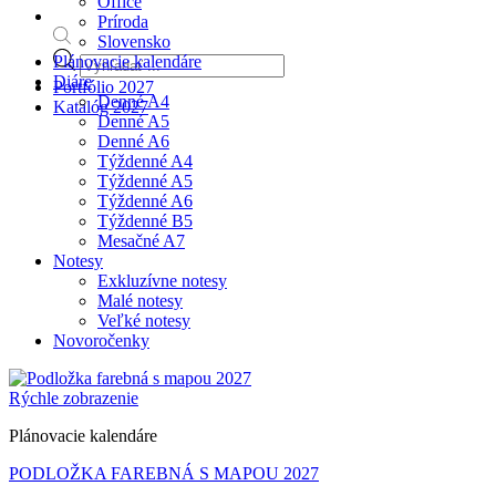
Office
Príroda
Slovensko
Products
Plánovacie kalendáre
search
Diáre
Portfólio 2027
Denné A4
Katalóg 2027
Denné A5
Denné A6
Týždenné A4
Týždenné A5
Týždenné A6
Týždenné B5
Mesačné A7
Notesy
Exkluzívne notesy
Malé notesy
Veľké notesy
Novoročenky
Rýchle zobrazenie
Plánovacie kalendáre
PODLOŽKA FAREBNÁ S MAPOU 2027