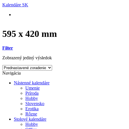
Skip
Kalendáre SK
to
content
595 x 420 mm
Filter
Zobrazený jediný výsledok
Navigácia
Nástenné kalendáre
Umenie
Príroda
Hobby
Slovensko
Erotika
Rôzne
Stolové kalendáre
Hobby