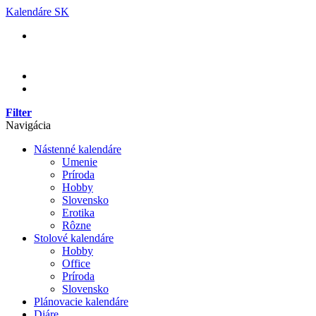
Skip
Kalendáre SK
to
content
Filter
Navigácia
Nástenné kalendáre
Umenie
Príroda
Hobby
Slovensko
Erotika
Rôzne
Stolové kalendáre
Hobby
Office
Príroda
Slovensko
Plánovacie kalendáre
Diáre