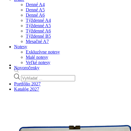
Denné A4
Denné A5
Denné A6
Týždenné A4
Týždenné A5
Týždenné A6
Týždenné B5
Mesačné A7
Notesy
Exkluzívne notesy
Malé notesy
Veľké notesy
Novoročenky
Products
search
Portfólio 2027
Katalóg 2027