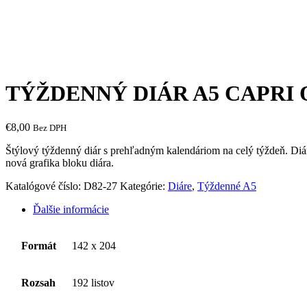
TÝŽDENNÝ DIÁR A5 CAPRI 
€
8,00
Bez DPH
Štýlový týždenný diár s prehľadným kalendáriom na celý týždeň. Diá
nová grafika bloku diára.
Katalógové číslo:
D82-27
Kategórie:
Diáre
,
Týždenné A5
Ďalšie informácie
Formát
142 x 204
Rozsah
192 listov