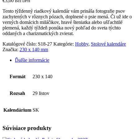
€
3,00
Bez DPH
Tento týždenný riadkový kalendár vám prináša fotografie psov
zachytených v rôznych pózach, doplnené o psie mená. Či už ide o
verných domácich miláčikov, hravé šteniatka alebo ušľachtilé
plemená, každý týždeň ponúka nový pohľad do sveta týchto
oddaných a charizmatických zvierat.
Katalógové číslo:
S18-27
Kategórie:
Hobby
,
Stolové kalendáre
Značka:
230 x 140 mm
Ďalšie informácie
Formát
230 x 140
Rozsah
29 listov
Kalendárium
SK
Súvisiace produkty