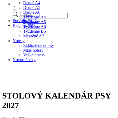
Denné A4
Denné A5
Denné A6
Products
Týždenné A4
search
Portfólio 2027
Týždenné A5
Katalóg 2027
Týždenné A6
Týždenné B5
Mesačné A7
Notesy
Exkluzívne notesy
Malé notesy
Veľké notesy
Novoročenky
STOLOVÝ KALENDÁR PSY
2027