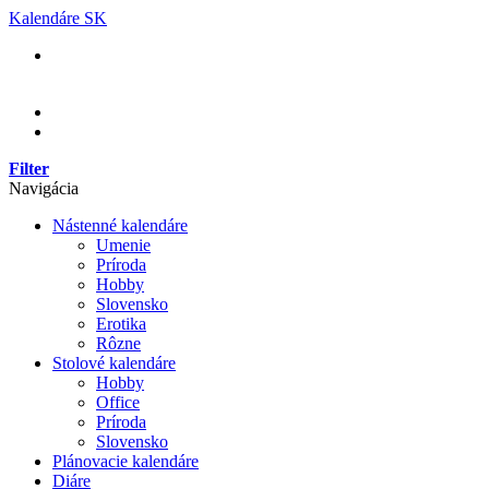
Skip
Kalendáre SK
to
content
Filter
Navigácia
Nástenné kalendáre
Umenie
Príroda
Hobby
Slovensko
Erotika
Rôzne
Stolové kalendáre
Hobby
Office
Príroda
Slovensko
Plánovacie kalendáre
Diáre