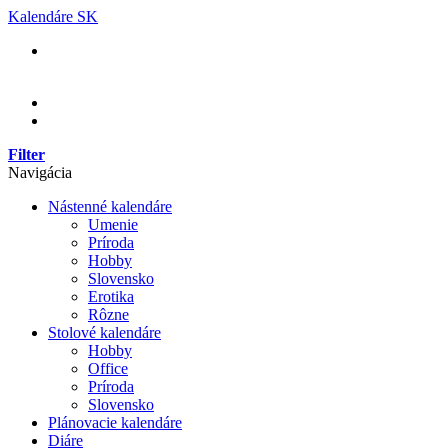
Skip
Kalendáre SK
to
content
Filter
Navigácia
Nástenné kalendáre
Umenie
Príroda
Hobby
Slovensko
Erotika
Rôzne
Stolové kalendáre
Hobby
Office
Príroda
Slovensko
Plánovacie kalendáre
Diáre