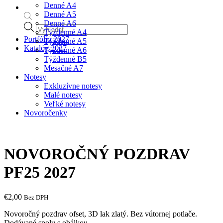
Denné A4
Denné A5
Denné A6
Products
Týždenné A4
search
Portfólio 2027
Týždenné A5
Katalóg 2027
Týždenné A6
Týždenné B5
Mesačné A7
Notesy
Exkluzívne notesy
Malé notesy
Veľké notesy
Novoročenky
NOVOROČNÝ POZDRAV
PF25 2027
€
2,00
Bez DPH
Novoročný pozdrav ofset, 3D lak zlatý. Bez vútornej potlače.
Dodávané spolu s obálkou.