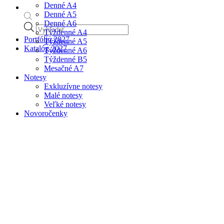
Denné A4
Denné A5
Denné A6
Products
Týždenné A4
search
Portfólio 2027
Týždenné A5
Katalóg 2027
Týždenné A6
Týždenné B5
Mesačné A7
Notesy
Exkluzívne notesy
Malé notesy
Veľké notesy
Novoročenky