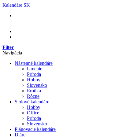
Skip
Kalendáre SK
to
content
Filter
Navigácia
Nástenné kalendáre
Umenie
Príroda
Hobby
Slovensko
Erotika
Rôzne
Stolové kalendáre
Hobby
Office
Príroda
Slovensko
Plánovacie kalendáre
Diáre