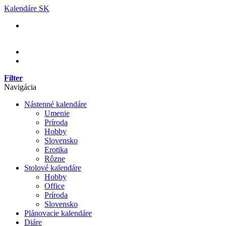
Skip
Kalendáre SK
to
content
Filter
Navigácia
Nástenné kalendáre
Umenie
Príroda
Hobby
Slovensko
Erotika
Rôzne
Stolové kalendáre
Hobby
Office
Príroda
Slovensko
Plánovacie kalendáre
Diáre