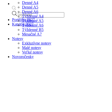
Denné A4
Denné A5
Denné A6
Products
Týždenné A4
search
Portfólio 2027
Týždenné A5
Katalóg 2027
Týždenné A6
Týždenné B5
Mesačné A7
Notesy
Exkluzívne notesy
Malé notesy
Veľké notesy
Novoročenky