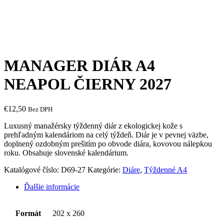
MANAGER DIÁR A4
NEAPOL ČIERNY 2027
€
12,50
Bez DPH
Luxusný manažérsky týždenný diár z ekologickej kože s
prehľadným kalendáriom na celý týždeň. Diár je v pevnej väzbe,
doplnený ozdobným prešitím po obvode diára, kovovou nálepkou
roku. Obsahuje slovenské kalendárium.
Katalógové číslo:
D69-27
Kategórie:
Diáre
,
Týždenné A4
Ďalšie informácie
Formát
202 x 260