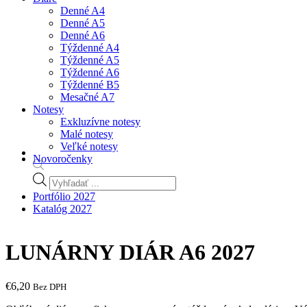
Denné A4
Denné A5
Denné A6
Týždenné A4
Týždenné A5
Týždenné A6
Týždenné B5
Mesačné A7
Notesy
Exkluzívne notesy
Malé notesy
Veľké notesy
Novoročenky
Products
search
Portfólio 2027
Katalóg 2027
LUNÁRNY DIÁR A6 2027
€
6,20
Bez DPH