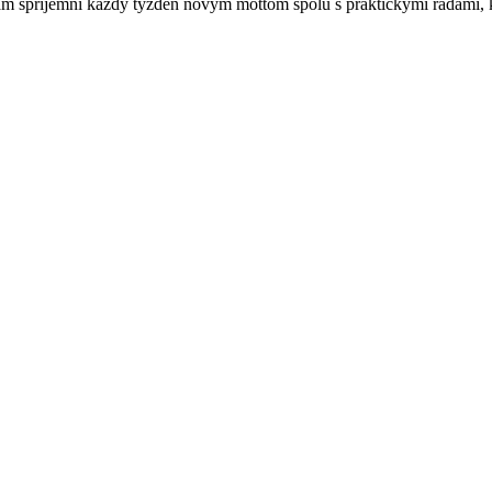
 spríjemní každý týždeň novým mottom spolu s praktickými radami, k