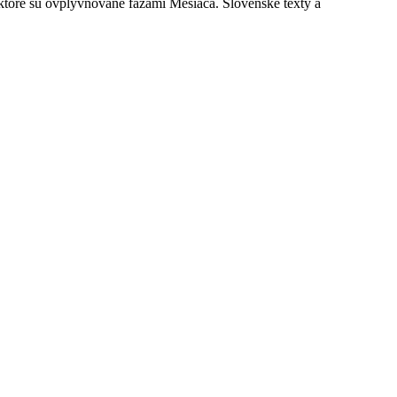
toré sú ovplyvňované fázami Mesiaca. Slovenské texty a