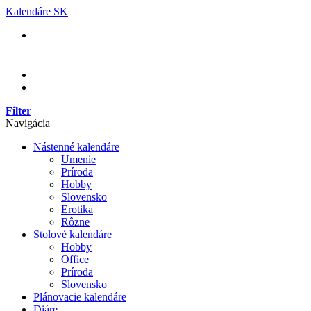
Skip
Kalendáre SK
to
content
Filter
Navigácia
Nástenné kalendáre
Umenie
Príroda
Hobby
Slovensko
Erotika
Rôzne
Stolové kalendáre
Hobby
Office
Príroda
Slovensko
Plánovacie kalendáre
Diáre