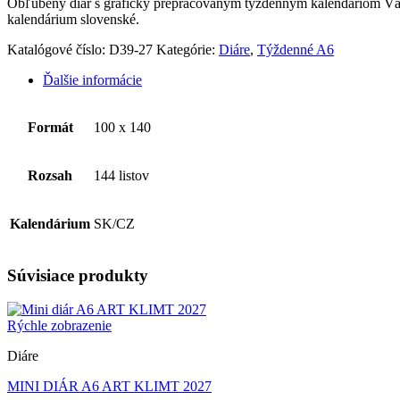
Obľúbený diár s graficky prepracovaným týždenným kalendáriom Vám
kalendárium slovenské.
Katalógové číslo:
D39-27
Kategórie:
Diáre
,
Týždenné A6
Ďalšie informácie
Formát
100 x 140
Rozsah
144 listov
Kalendárium
SK/CZ
Súvisiace produkty
Rýchle zobrazenie
Diáre
MINI DIÁR A6 ART KLIMT 2027