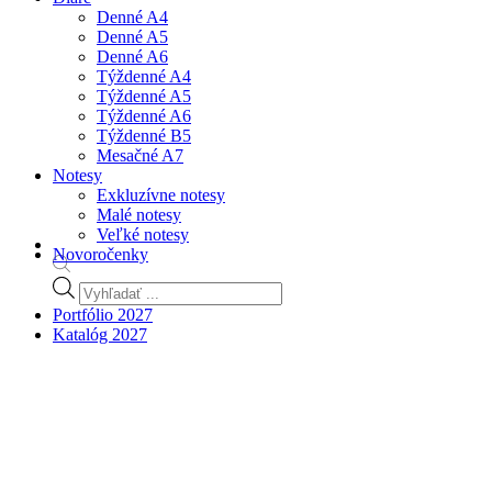
Denné A4
Denné A5
Denné A6
Týždenné A4
Týždenné A5
Týždenné A6
Týždenné B5
Mesačné A7
Notesy
Exkluzívne notesy
Malé notesy
Veľké notesy
Novoročenky
Products
search
Portfólio 2027
Katalóg 2027