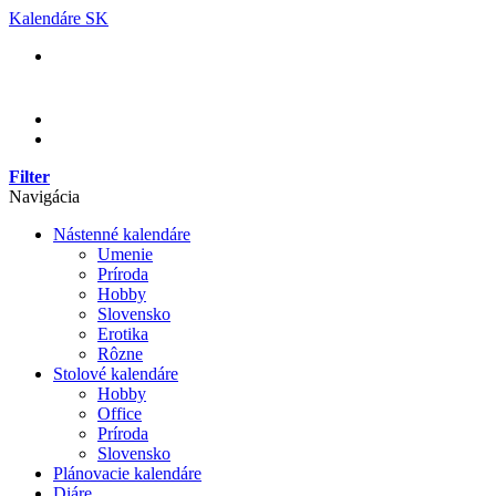
Skip
Kalendáre SK
to
content
Filter
Navigácia
Nástenné kalendáre
Umenie
Príroda
Hobby
Slovensko
Erotika
Rôzne
Stolové kalendáre
Hobby
Office
Príroda
Slovensko
Plánovacie kalendáre
Diáre