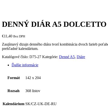
DENNÝ DIÁR A5 DOLCETTO 
€
11,40
Bez DPH
Zaujímavý dizajn denného diára tvorí kombinácia dvoch farieb poťah
prehľadné kalendárium.
Katalógové číslo:
D75-27
Kategórie:
Denné A5
,
Diáre
Ďalšie informácie
Formát
142 x 204
Rozsah
368 listov
Kalendárium
SK/CZ-UK-DE-RU