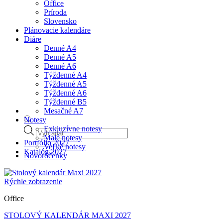
Office
Príroda
Slovensko
Plánovacie kalendáre
Diáre
Denné A4
Denné A5
Denné A6
Týždenné A4
Týždenné A5
Týždenné A6
Týždenné B5
Mesačné A7
Notesy
Exkluzívne notesy
Products
Malé notesy
search
Portfólio 2027
Veľké notesy
Katalóg 2027
Novoročenky
Rýchle zobrazenie
Office
STOLOVÝ KALENDÁR MAXI 2027